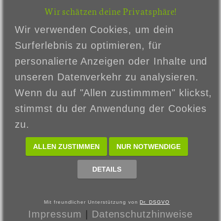
Zahlung & Versand
Wir schätzen deine Privatsphäre!
Privatsphäre und Datenschutz
Wir verwenden Cookies, um dein
Unsere AGB
Surferlebnis zu optimieren, für
Impressum
personalierte Anzeigen oder Inhalte und
Kontakt
unseren Datenverkehr zu analysieren.
Widerrufsrecht
Wenn du auf "Allen zustimmmen" klickst,
Über uns
stimmst du der Anwendung der Cookies
zu.
Informationen zur Echtheit von
Kundenbewertungen
ALLEN ZUSTIMMEN
NUR NOTWENDIGE
DETAILS
Datenschutzeinstellungen anpassen
Vertrag widerrufen
Mit freundlicher Unterstützung von
Dr. DSGVO
© 2024 - Styledog Wonderland
Impressum
|
Datenschutzhinweise