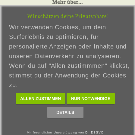
Mehr über...
Zahlung & Versand
Wir schätzen deine Privatsphäre!
Privatsphäre und Datenschutz
Wir verwenden Cookies, um dein
Unsere AGB
Surferlebnis zu optimieren, für
Impressum
personalierte Anzeigen oder Inhalte und
Kontakt
unseren Datenverkehr zu analysieren.
Widerrufsrecht
Wenn du auf "Allen zustimmmen" klickst,
Über uns
stimmst du der Anwendung der Cookies
zu.
Informationen zur Echtheit von
Kundenbewertungen
ALLEN ZUSTIMMEN
NUR NOTWENDIGE
DETAILS
Datenschutzeinstellungen anpassen
Vertrag widerrufen
Mit freundlicher Unterstützung von
Dr. DSGVO