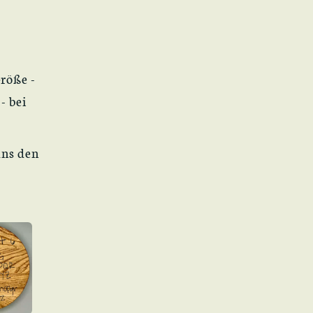
Größe -
- bei
uns den