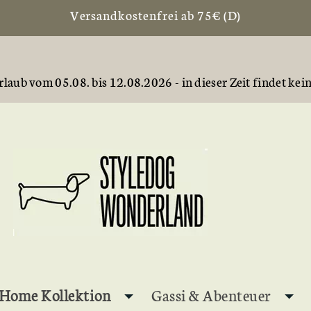
Versandkostenfrei ab 75€ (D)
laub vom 05.08. bis 12.08.2026 - in dieser Zeit findet kei
Home Kollektion
Gassi & Abenteuer