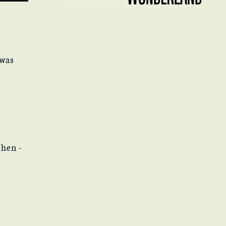
 was
ehen -